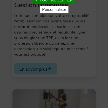
TOUT ACCEPTER
Gestion comptable
Personnaliser
La tenue complète de votre comptabilité,
l’établissement des bilans ainsi que les
déclarations fiscales et sociales sont
assurés avec sérieux et régularité. Que
vous dirigiez une TPE, exerciez une
profession libérale ou gériez une
association, un suivi rigoureux et réactif
vous est proposé.
En savoir plus